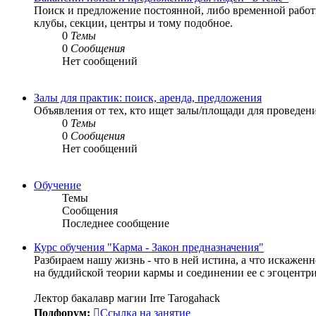
Поиск и предложение постоянной, либо временной работы
клубы, секции, центры и тому подобное.
0
Темы
0
Сообщения
Нет сообщений
Залы для практик: поиск, аренда, предложения
Объявления от тех, кто ищет залы/площади для проведени
0
Темы
0
Сообщения
Нет сообщений
Обучение
Темы
Сообщения
Последнее сообщение
Курс обучения "Карма - Закон предназначения"
Разбираем нашу жизнь - что в ней истина, а что искаже
на буддийской теории кармы и соединении ее с эгоцентр
Лектор бакалавр магии Irre Tarogahack
Подфорум:
Ссылка на занятие