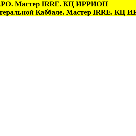
 ТАРО. Мастер IRRE. КЦ ИРРИОН
итеральной Каббале. Мастер IRRE. КЦ