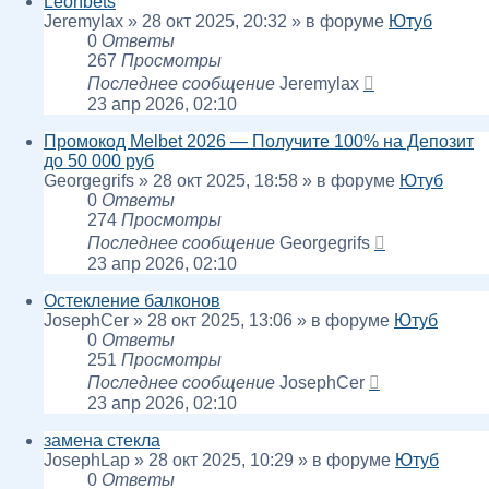
Leonbets
Jeremylax
» 28 окт 2025, 20:32 » в форуме
Ютуб
0
Ответы
267
Просмотры
Последнее сообщение
Jeremylax
23 апр 2026, 02:10
Промокод Melbet 2026 — Получите 100% на Депозит
до 50 000 руб
Georgegrifs
» 28 окт 2025, 18:58 » в форуме
Ютуб
0
Ответы
274
Просмотры
Последнее сообщение
Georgegrifs
23 апр 2026, 02:10
Остекление балконов
JosephCer
» 28 окт 2025, 13:06 » в форуме
Ютуб
0
Ответы
251
Просмотры
Последнее сообщение
JosephCer
23 апр 2026, 02:10
замена стекла
JosephLap
» 28 окт 2025, 10:29 » в форуме
Ютуб
0
Ответы