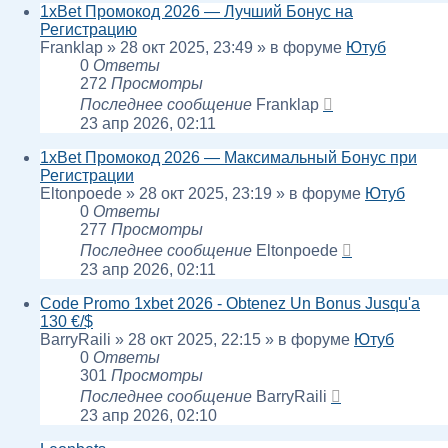
1xBet Промокод 2026 — Лучший Бонус на
Регистрацию
Franklap
» 28 окт 2025, 23:49 » в форуме
Ютуб
0
Ответы
272
Просмотры
Последнее сообщение
Franklap
23 апр 2026, 02:11
1xBet Промокод 2026 — Максимальный Бонус при
Регистрации
Eltonpoede
» 28 окт 2025, 23:19 » в форуме
Ютуб
0
Ответы
277
Просмотры
Последнее сообщение
Eltonpoede
23 апр 2026, 02:11
Code Promo 1xbet 2026 - Obtenez Un Bonus Jusqu'a
130 €/$
BarryRaili
» 28 окт 2025, 22:15 » в форуме
Ютуб
0
Ответы
301
Просмотры
Последнее сообщение
BarryRaili
23 апр 2026, 02:10