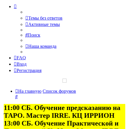
Темы без ответов
Активные темы
Поиск
Наша команда
FAQ
Вход
Регистрация
На главную
Список форумов
Поиск
11:00 СБ. Обучение предсказанию на
ТАРО. Мастер IRRE. КЦ ИРРИОН
13:00 СБ. Обучение Практической и