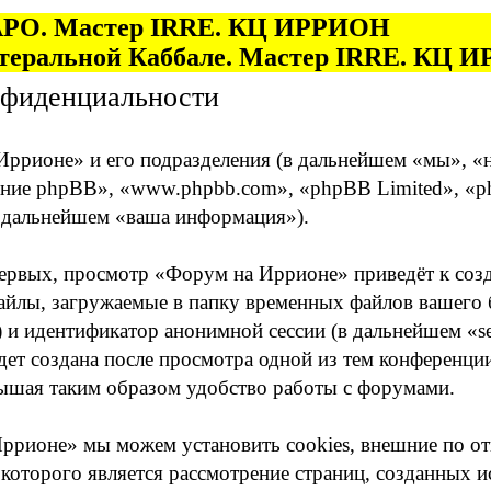
 ТАРО. Мастер IRRE. КЦ ИРРИОН
итеральной Каббале. Мастер IRRE. КЦ
нфиденциальности
ррионе» и его подразделения (в дальнейшем «мы», «наш
ение phpBB», «www.phpbb.com», «phpBB Limited», «
в дальнейшем «ваша информация»).
первых, просмотр «Форум на Иррионе» приведёт к с
айлы, загружаемые в папку временных файлов вашего б
) и идентификатор анонимной сессии (в дальнейшем «se
ет создана после просмотра одной из тем конференци
ышая таким образом удобство работы с форумами.
Иррионе» мы можем установить cookies, внешние по 
ю которого является рассмотрение страниц, созданны