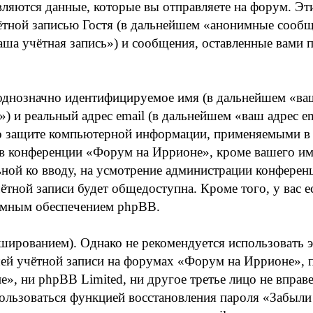
яются данные, которые вы отправляете на форум. Эт
тной записью Гостя (в дальнейшем «анонимные сообще
а учётная запись») и сообщения, оставленные вами п
 однозначно идентифицируемое имя (в дальнейшем «ва
») и реальный адрес email (в дальнейшем «ваш адрес e
 защите компьютерной информации, применяемыми в с
 конференции «Форум на Иррионе», кроме вашего име
льной ко вводу, на усмотрение администрации конфере
тной записи будет общедоступна. Кроме того, у вас е
ммным обеспечением phpBB.
рованием). Однако не рекомендуется использовать эт
шей учётной записи на форумах «Форум на Иррионе», по
», ни phpBB Limited, ни другое третье лицо не вправе
пользоваться функцией восстановления пароля «Забы