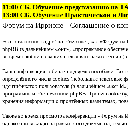
11:00 СБ. Обучение предсказанию на
13:00 СБ. Обучение Практической и Л
Форум на Иррионе - Соглашение о ко
Это соглашение подробно объясняет, как «Форум на И
phpBB (в дальнейшем «они», «программное обеспеч
во время любой из ваших пользовательских сессий (
Ваша информация собирается двумя способами. Во-
определённого числа cookies (небольшие текстовые ф
идентификатор пользователя (в дальнейшем «user-id»
программным обеспечением phpBB. Третья cookie буд
хранения информации о прочтённых вами темах, пов
Также во время просмотра конференции «Форум на 
однако они выходят за рамки этого документа, цель