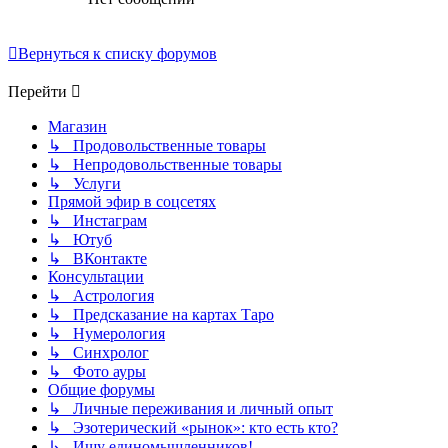
Вернуться к списку форумов
Перейти
Магазин
↳ Продовольственные товары
↳ Непродовольственные товары
↳ Услуги
Прямой эфир в соцсетях
↳ Инстаграм
↳ Ютуб
↳ ВКонтакте
Консультации
↳ Астрология
↳ Предсказание на картах Таро
↳ Нумерология
↳ Синхролог
↳ Фото ауры
Общие форумы
↳ Личные переживания и личный опыт
↳ Эзотерический «рынок»: кто есть кто?
↳ Ищу единомышленников!