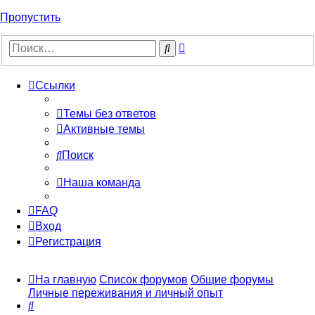
Пропустить
Расширенный
Поиск
поиск
Ссылки
Темы без ответов
Активные темы
Поиск
Наша команда
FAQ
Вход
Регистрация
На главную
Список форумов
Общие форумы
Личные переживания и личный опыт
Поиск