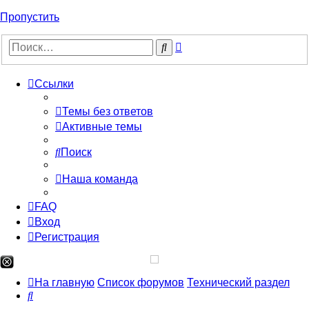
Пропустить
Расширенный
Поиск
поиск
Ссылки
Темы без ответов
Активные темы
Поиск
Наша команда
FAQ
Вход
Регистрация
На главную
Список форумов
Технический раздел
Поиск