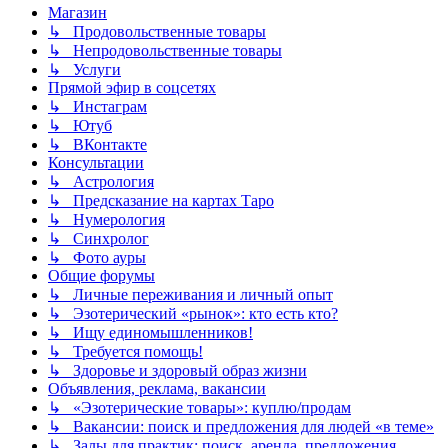
Магазин
↳ Продовольственные товары
↳ Непродовольственные товары
↳ Услуги
Прямой эфир в соцсетях
↳ Инстаграм
↳ Ютуб
↳ ВКонтакте
Консультации
↳ Астрология
↳ Предсказание на картах Таро
↳ Нумерология
↳ Синхролог
↳ Фото ауры
Общие форумы
↳ Личные переживания и личный опыт
↳ Эзотерический «рынок»: кто есть кто?
↳ Ищу единомышленников!
↳ Требуется помощь!
↳ Здоровье и здоровый образ жизни
Объявления, реклама, вакансии
↳ «Эзотерические товары»: куплю/продам
↳ Вакансии: поиск и предложения для людей «в теме»
↳ Залы для практик: поиск, аренда, предложения