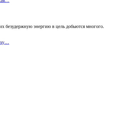
кая…
их безудержную энергию в цель добьются многого.
еху…