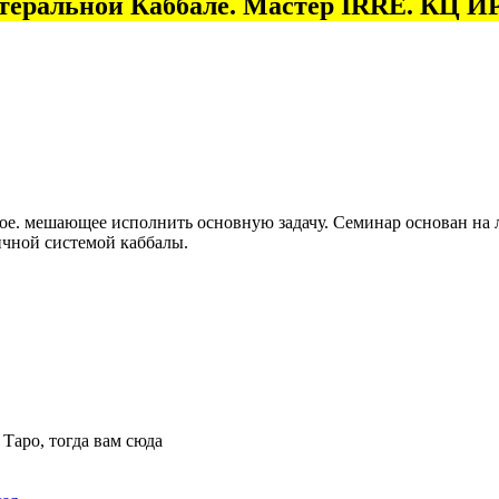
итеральной Каббале. Мастер IRRE. КЦ
нное. мешающее исполнить основную задачу. Семинар основан на
ичной системой каббалы.
 Таро, тогда вам сюда