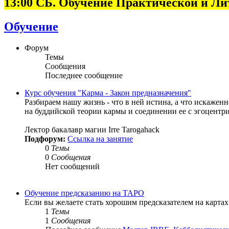
13:00 СБ. Обучение Практической и Л
Обучение
Форум
Темы
Сообщения
Последнее сообщение
Курс обучения "Карма - Закон предназначения"
Разбираем нашу жизнь - что в ней истина, а что искаже
на буддийской теории кармы и соединении ее с эгоцентр
Лектор бакалавр магии Irre Tarogahack
Подфорум:
Ссылка на занятие
0
Темы
0
Сообщения
Нет сообщений
Обучение предсказанию на ТАРО
Если вы желаете стать хорошим предсказателем на картах
1
Темы
1
Сообщения