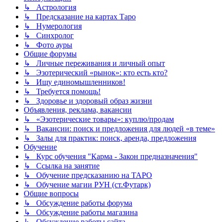
↳ Астрология
↳ Предсказание на картах Таро
↳ Нумерология
↳ Синхролог
↳ Фото ауры
Общие форумы
↳ Личные переживания и личный опыт
↳ Эзотерический «рынок»: кто есть кто?
↳ Ищу единомышленников!
↳ Требуется помощь!
↳ Здоровье и здоровый образ жизни
Объявления, реклама, вакансии
↳ «Эзотерические товары»: куплю/продам
↳ Вакансии: поиск и предложения для людей «в теме»
↳ Залы для практик: поиск, аренда, предложения
Обучение
↳ Курс обучения "Карма - Закон предназначения"
↳ Ссылка на занятие
↳ Обучение предсказанию на ТАРО
↳ Обучение магии РУН (ст.Футарк)
Общие вопросы
↳ Обсуждение работы форума
↳ Обсуждение работы магазина
↳ Обсуждение работы сайта