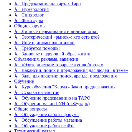
↳ Предсказание на картах Таро
↳ Нумерология
↳ Синхролог
↳ Фото ауры
Общие форумы
↳ Личные переживания и личный опыт
↳ Эзотерический «рынок»: кто есть кто?
↳ Ищу единомышленников!
↳ Требуется помощь!
↳ Здоровье и здоровый образ жизни
Объявления, реклама, вакансии
↳ «Эзотерические товары»: куплю/продам
↳ Вакансии: поиск и предложения для людей «в теме»
↳ Залы для практик: поиск, аренда, предложения
Обучение
↳ Курс обучения "Карма - Закон предназначения"
↳ Ссылка на занятие
↳ Обучение предсказанию на ТАРО
↳ Обучение магии РУН (ст.Футарк)
Общие вопросы
↳ Обсуждение работы форума
↳ Обсуждение работы магазина
↳ Обсуждение работы сайта
Технический раздел