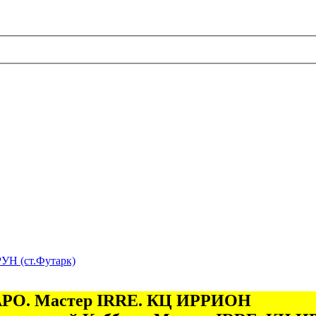
УН (ст.Футарк)
 ТАРО. Мастер IRRE. КЦ ИРРИОН