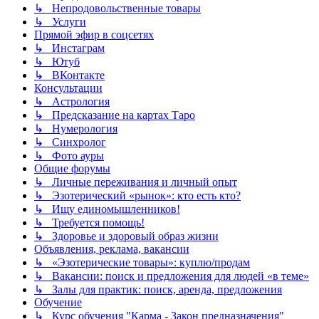
↳ Непродовольственные товары
↳ Услуги
Прямой эфир в соцсетях
↳ Инстаграм
↳ Ютуб
↳ ВКонтакте
Консультации
↳ Астрология
↳ Предсказание на картах Таро
↳ Нумерология
↳ Синхролог
↳ Фото ауры
Общие форумы
↳ Личные переживания и личный опыт
↳ Эзотерический «рынок»: кто есть кто?
↳ Ищу единомышленников!
↳ Требуется помощь!
↳ Здоровье и здоровый образ жизни
Объявления, реклама, вакансии
↳ «Эзотерические товары»: куплю/продам
↳ Вакансии: поиск и предложения для людей «в теме»
↳ Залы для практик: поиск, аренда, предложения
Обучение
↳ Курс обучения "Карма - Закон предназначения"