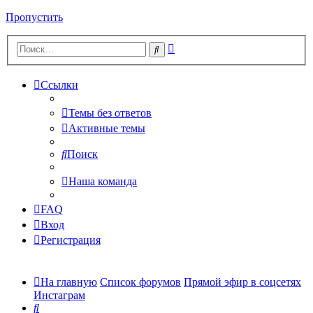
Пропустить
Расширенный
Поиск
поиск
Ссылки
Темы без ответов
Активные темы
Поиск
Наша команда
FAQ
Вход
Регистрация
На главную
Список форумов
Прямой эфир в соцсетях
Инстаграм
Поиск