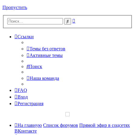
Пропустить
Расширенный
Поиск
поиск
Ссылки
Темы без ответов
Активные темы
Поиск
Наша команда
FAQ
Вход
Регистрация
На главную
Список форумов
Прямой эфир в соцсетях
ВКонтакте