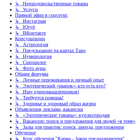
↳ Непродовольственные товары
↳ Услуги
Прямой эфир в соцсетях
↳ Инстаграм
↳ Ютуб
↳ ВКонтакте
Консультации
↳ Астрология
↳ Предсказание на картах Таро
↳ Нумерология
↳ Синхролог
↳ Фото ауры
Общие форумы
↳ Личные переживания и личный опыт
↳ Эзотерический «рынок»: кто есть кто?
↳ Ищу единомышленников!
↳ Требуется помощь!
↳ Здоровье и здоровый образ жизни
Объявления, реклама, вакансии
↳ «Эзотерические товары»: куплю/продам
↳ Вакансии: поиск и предложения для людей «в теме»
↳ Залы для практик: поиск, аренда, предложения
Обучение
↳ Курс обучения "Карма - Закон предназначения"