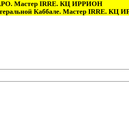
 ТАРО. Мастер IRRE. КЦ ИРРИОН
итеральной Каббале. Мастер IRRE. КЦ