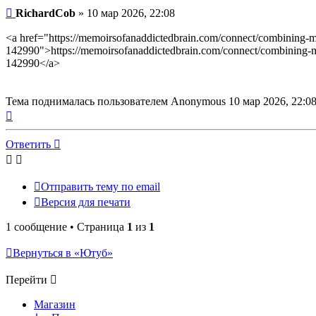
сообщение
Сообщение
RichardCob
»
10 мар 2026, 22:08
<a href="https://memoirsofanaddictedbrain.com/connect/combini
142990">https://memoirsofanaddictedbrain.com/connect/combinin
142990</a>
Тема поднималась пользователем Anonymous 10 мар 2026, 22:08
Вернуться
к
началу
Ответить
Отправить тему по email
Версия для печати
1 сообщение • Страница
1
из
1
Вернуться в «Ютуб»
Перейти
Магазин