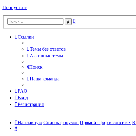
Пропустить
Расширенный
Поиск
поиск
Ссылки
Темы без ответов
Активные темы
Поиск
Наша команда
FAQ
Вход
Регистрация
На главную
Список форумов
Прямой эфир в соцсетях
Ю
Поиск