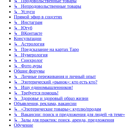
↳ Продовольственные товары
↳ Непродовольственные товары
↳ Услуги
Прямой эфир в соцсетях
↳ Инстаграм
↳ Ютуб
↳ ВКонтакте
Консультации
↳ Астрология
↳ Предсказание на картах Таро
↳ Нумерология
↳ Синхролог
↳ Фото ауры
Общие форумы
↳ Личные переживания и личный опыт
↳ Эзотерический «рынок»: кто есть кто?
↳ Ищу единомышленников!
↳ Требуется помощь!
↳ Здоровье и здоровый образ жизни
Объявления, реклама, вакансии
↳ «Эзотерические товары»: куплю/продам
↳ Вакансии: поиск и предложения для людей «в теме»
↳ Залы для практик: поиск, аренда, предложения
Обучение