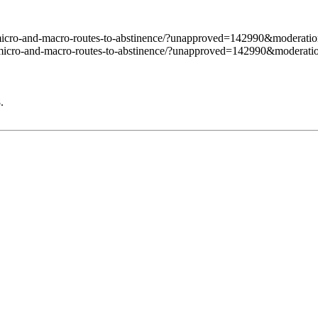
ng-micro-and-macro-routes-to-abstinence/?unapproved=142990&moder
g-micro-and-macro-routes-to-abstinence/?unapproved=142990&moder
.