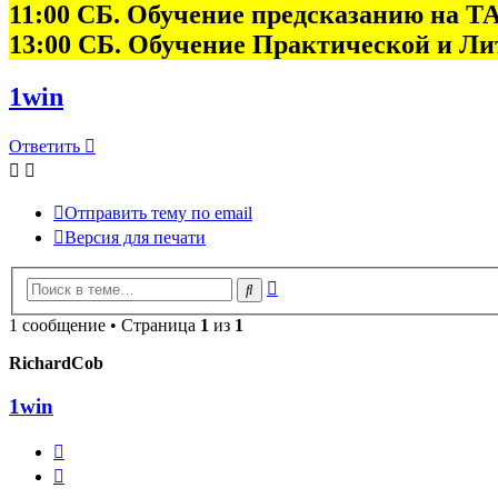
11:00 СБ. Обучение предсказанию на
13:00 СБ. Обучение Практической и Л
1win
Ответить
Отправить тему по email
Версия для печати
Расширенный
Поиск
поиск
1 сообщение • Страница
1
из
1
RichardCob
1win
Пожаловаться
на
Цитата
это