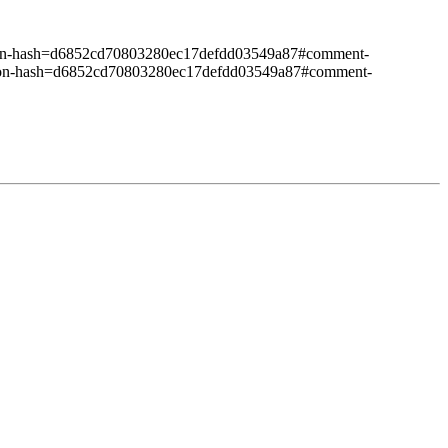
ation-hash=d6852cd70803280ec17defdd03549a87#comment-
ation-hash=d6852cd70803280ec17defdd03549a87#comment-